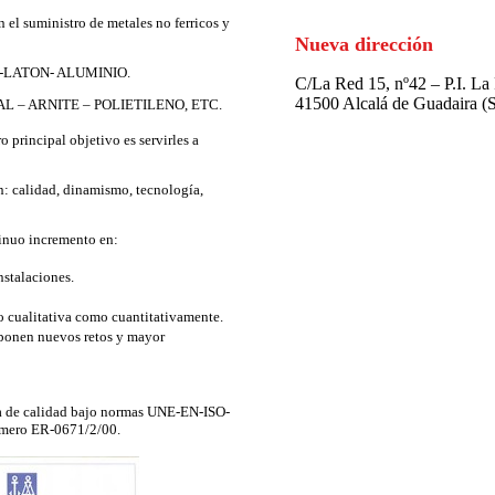
n el suministro de metales no ferricos y
Nueva dirección
LATON- ALUMINIO.
C/La Red 15, nº42 – P.I. La
41500 Alcalá de Guadaira (S
L – ARNITE – POLIETILENO, ETC.
principal objetivo es servirles a
n: calidad, dinamismo, tecnología,
ntinuo incremento en:
nstalaciones.
 cualitativa como cuantitativamente.
uponen nuevos retos y mayor
ma de calidad bajo normas UNE-EN-ISO-
úmero ER-0671/2/00.