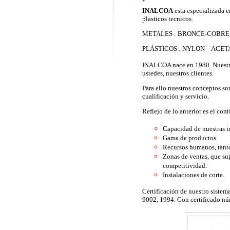
INALCOA
esta especializada e
plasticos tecnicos.
METALES : BRONCE-COBRE-
PLÁSTICOS : NYLON – ACETA
INALCOA nace en 1980. Nuestro 
ustedes, nuestros clientes.
Para ello nuestros conceptos so
cualificación y servicio.
Reflejo de lo anterior es el co
Capacidad de nuestras i
Gama de productos.
Recursos humanos, tanto
Zonas de ventas, que s
competitividad.
Instalaciones de corte.
Certificación de nuestro siste
9002, 1994. Con certificado n