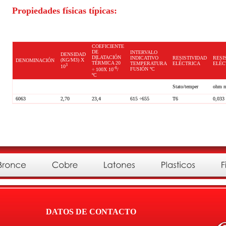
Propiedades físicas típicas:
COEFICIENTE
DE
INTERVALO
DENSIDAD
DILATACIÓN
INDICATIVO
RESISTIVIDAD
RESI
(KG/M3) X
DENOMINACIÓN
TÉRMICA 20
TEMPERATURA
ELÉCTRICA
ELÉC
3
10
-6
FUSIÓN ºC
÷ 100X 10
/
ºC
Stato/temper
ohm 
6063
2,70
23,4
615 ÷655
T6
0,033
DATOS DE CONTACTO