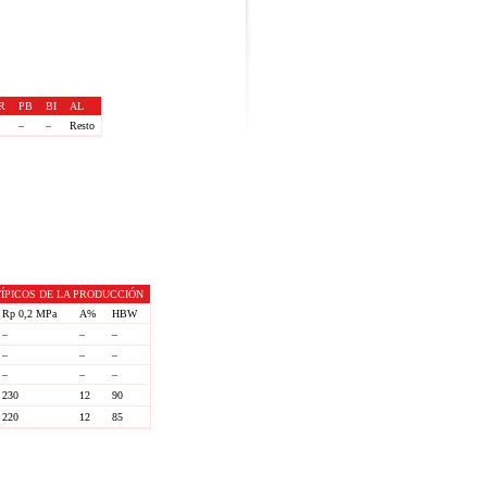
R
PB
BI
AL
–
–
Resto
ÍPICOS DE LA PRODUCCIÓN
Rp 0,2 MPa
A%
HBW
–
–
–
–
–
–
–
–
–
230
12
90
220
12
85