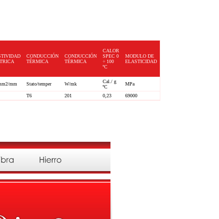
CALOR
STIVIDAD
CONDUCCIÓN
CONDUCCIÓN
SPEC 0
MODULO DE
TRICA
TÉRMICA
TÉRMICA
÷ 100
ELASTICIDAD
ºC
Cal./ g
mm2/mm
Stato/temper
W/mk
MPa
ºC
T6
201
0,23
69000