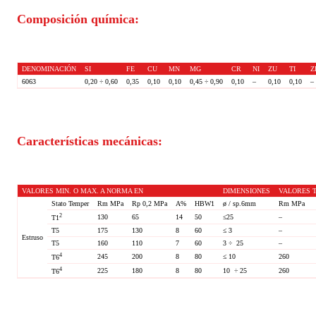
Composición química:
DENOMINACIÓN
SI
FE
CU
MN
MG
CR
NI
ZU
TI
Z
6063
0,20 ÷ 0,60
0,35
0,10
0,10
0,45 ÷ 0,90
0,10
–
0,10
0,10
–
Características mecánicas:
VALORES MIN. O MAX. A NORMA EN
DIMENSIONES
VALORES T
Stato Temper
Rm MPa
Rp 0,2 MPa
A%
HBW1
ø / sp.6mm
Rm MPa
2
130
65
14
50
≤25
–
T1
T5
175
130
8
60
≤ 3
–
Estruso
T5
160
110
7
60
3 ÷ 25
–
4
245
200
8
80
≤ 10
260
T6
4
225
180
8
80
10 ÷ 25
260
T6