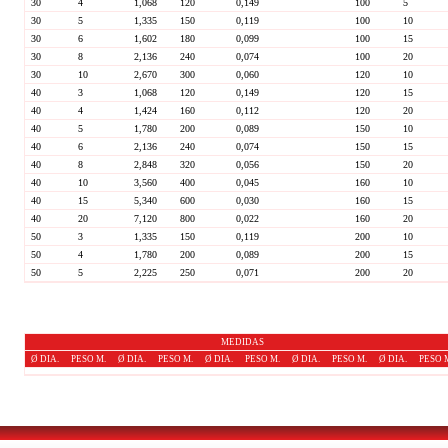
30
4
1,068
120
0,149
100
5
30
5
1,335
150
0,119
100
10
30
6
1,602
180
0,099
100
15
30
8
2,136
240
0,074
100
20
30
10
2,670
300
0,060
120
10
40
3
1,068
120
0,149
120
15
40
4
1,424
160
0,112
120
20
40
5
1,780
200
0,089
150
10
40
6
2,136
240
0,074
150
15
40
8
2,848
320
0,056
150
20
40
10
3,560
400
0,045
160
10
40
15
5,340
600
0,030
160
15
40
20
7,120
800
0,022
160
20
50
3
1,335
150
0,119
200
10
50
4
1,780
200
0,089
200
15
50
5
2,225
250
0,071
200
20
MEDIDAS
Ø DIA.
PESO M.
Ø DIA.
PESO M.
Ø DIA.
PESO M.
Ø DIA.
PESO M.
Ø DIA.
PESO 