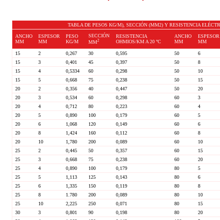
TABLA DE PESOS KG/M), SECCIÓN (MM2) Y RESISTENCIA ELÉCTR
SECCIÓN
ANCHO
ESPESOR
PESO
RESISTENCIA
ANCHO
ESPESOR
2
MM
MM
KG/M
OHMIOS/KM A 20 ºC
MM
MM
MM
15
2
0,267
30
0,595
50
6
15
3
0,401
45
0,397
50
8
15
4
0,5334
60
0,298
50
10
15
5
0,668
75
0,238
50
15
20
2
0,356
40
0,447
50
20
20
3
0,534
60
0,298
60
3
20
4
0,712
80
0,223
60
4
20
5
0,890
100
0,179
60
5
20
6
1,068
120
0,149
60
6
20
8
1,424
160
0,112
60
8
20
10
1,780
200
0,089
60
10
25
2
0,445
50
0,357
60
15
25
3
0,668
75
0,238
60
20
25
4
0,890
100
0,179
80
5
25
5
1,113
125
0,143
80
6
25
6
1,335
150
0,119
80
8
25
8
1.780
200
0,089
80
10
25
10
2,225
250
0,071
80
15
30
3
0,801
90
0,198
80
20