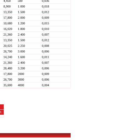
4,450
500
0,036
8,900
1.000
0,018
13,350
1.500
0,012
17,800
2.000
0,009
10,680
1.200
0,015
16,020
1.800
0,010
21,360
2.400
0,007
13,350
1.500
0,012
20,025
2.250
0,008
26,700
3.000
0,006
14,240
1.600
0,011
21,360
2.400
0,007
28,480
3.200
0,006
17,800
2000
0,009
26,700
3000
0,006
35,600
4000
0,004
M.