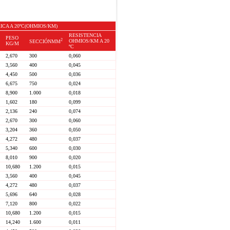
ICA A 20ºC(OHMIOS/KM)
RESISTENCIA
PESO
2
OHMIOS/KM A 20
SECCIÓNMM
KG/M
ºC
2,670
300
0,060
3,560
400
0,045
4,450
500
0,036
6,675
750
0,024
8,900
1.000
0,018
1,602
180
0,099
2,136
240
0,074
2,670
300
0,060
3,204
360
0,050
4,272
480
0,037
5,340
600
0,030
8,010
900
0,020
10,680
1.200
0,015
3,560
400
0,045
4,272
480
0,037
5,696
640
0,028
7,120
800
0,022
10,680
1.200
0,015
14,240
1.600
0,011