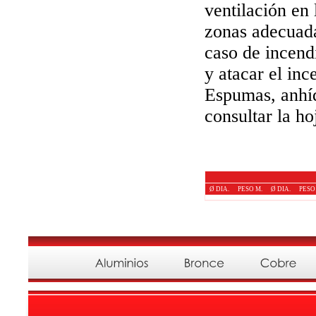
ventilación en
zonas adecuadas
caso de incendi
y atacar el in
Espumas, anhíd
consultar la h
Ø DIA.
PESO M.
Ø DIA.
PESO