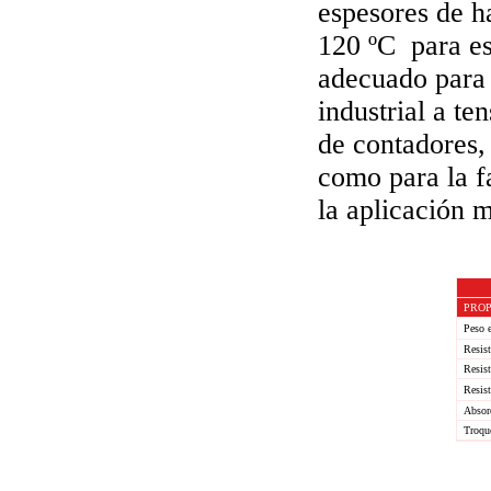
espesores de h
120 ºC para es
adecuado para 
industrial a te
de contadores,
como para la f
la aplicación 
PROP
Peso e
Resist
Resist
Resis
Absor
Troqu