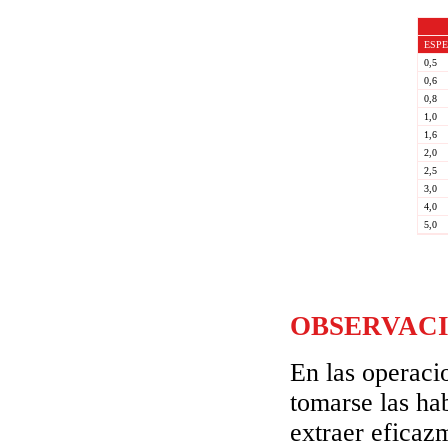
ESP
0,5
0,6
0,8
1,0
1,6
2,0
2,5
3,0
4,0
5,0
OBSERVAC
En las operaci
tomarse las hab
extraer eficaz