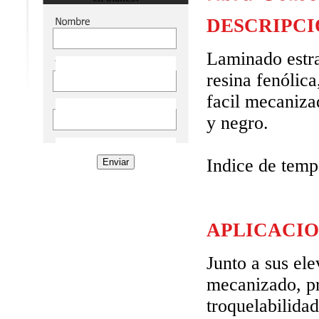
DESCRIPC
Laminado estra
resina fenólic
facil mecaniza
y negro.
Indice de temp
APLICACI
Junto a sus el
mecanizado, pr
troquelabilida