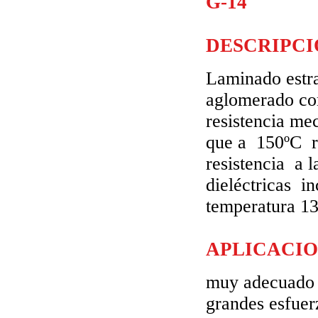
G-14
DESCRIPCI
Laminado estra
aglomerado con
resistencia me
que a 150ºC r
resistencia a 
dieléctricas i
temperatura 1
APLICACIO
muy adecuado p
grandes esfuer