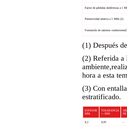
Factor de pérdidas dieléctricas a 1 M
Permitividad relativa a 1 MHz (2)
Formación de caminos conductores(
(1) Después de
(2) Referida a 
ambiente,reali
hora a esta te
(3) Con entalla
estratificado.
ESPESOR
TOLERANCIA
AB
MM.
+- MM.
DE
0,2
0,05
–