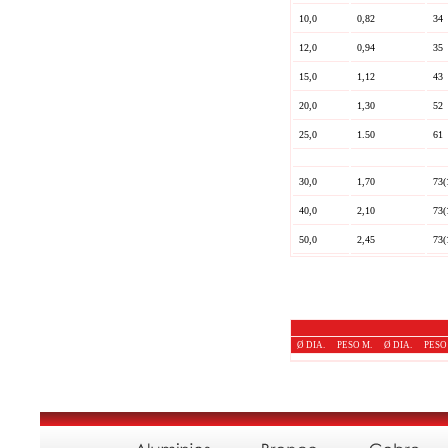
10,0
0,82
34
12,0
0,94
35
15,0
1,12
43
20,0
1,30
52
25,0
1.50
61
30,0
1,70
73(
40,0
2,10
73(
50,0
2,45
73(
Ø DIA.
PESO M.
Ø DIA.
PESO