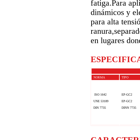
fatiga.Para ap
dinámicos y el
para alta tens
ranura,separad
en lugares don
ESPECIFIC
NORMA
TIPO
ISO 1642
EP-GC2
UNE 53189
EP-GC2
DIN 7735
DINN 7735