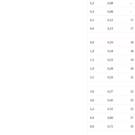
0,3
0,08
–
0,4
0,08
–
0,5
0,12
17
0,6
0,13
17
0,8
0,16
18
1,0
0,18
18
1,5
0,23
19
2,0
0,28
20
2,5
0,33
21
3,0
0,37
22
4,0
0,45
23
5,o
0.52
25
6,0
0,60
27
8,0
0,72
31