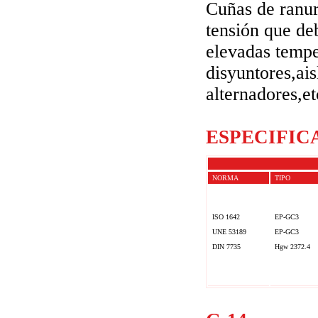
Cuñas de ranur
tensión que de
elevadas tempe
disyuntores,ai
alternadores,et
ESPECIFIC
NORMA
TIPO
ISO 1642
EP-GC3
UNE 53189
EP-GC3
DIN 7735
Hgw 2372.4